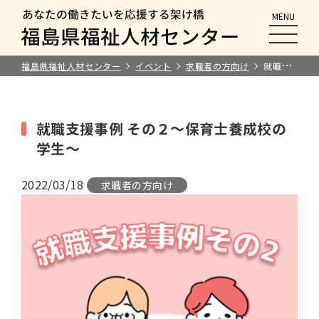
MENU
メニュ
福島県福祉人材センター
イベント
求職者の方向け
就職支援事例 その２～保育士養成校の学生～
就職支援事例 その２～保育士養成校の
学生～
2022/03/18
求職者の方向け