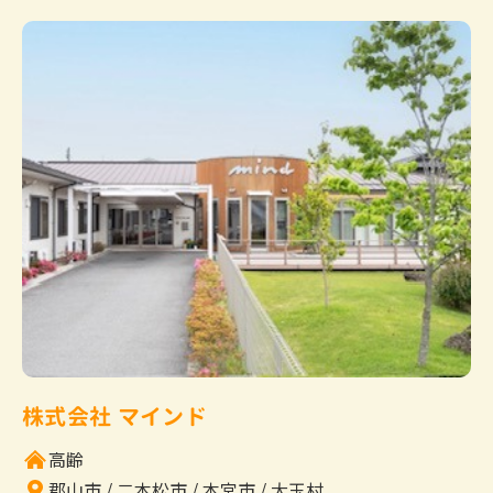
株式会社 マインド
高齢
郡山市
二本松市
本宮市
大玉村