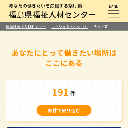
MENU
メニュ
福島県福祉人材センター
フクシまるっとシゴト
法人一覧
あなたにとって
働きたい場所は
ここにある
191
件
条件で絞り込む