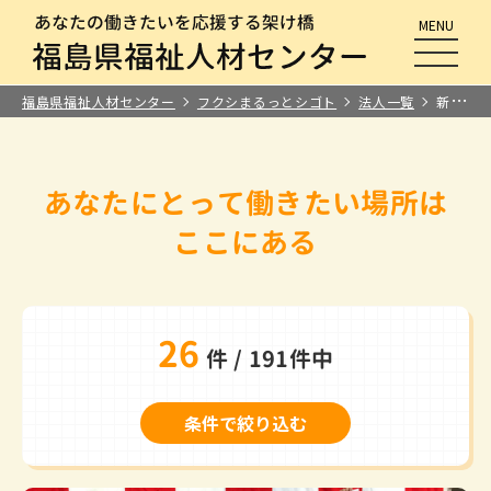
MENU
メニュ
福島県福祉人材センター
フクシまるっとシゴト
法人一覧
新人教育制度あり
あなたにとって
働きたい場所は
ここにある
26
件 / 191件中
条件で絞り込む