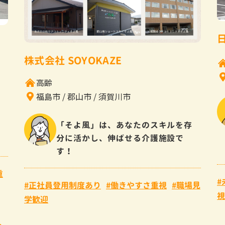
株式会社 SOYOKAZE
高齢
福島市
郡山市
須賀川市
「そよ風」は、あなたのスキルを存
分に活かし、伸ばせる介護施設で
す！
重
正社員登用制度あり
働きやすさ重視
職場見
視
学歓迎