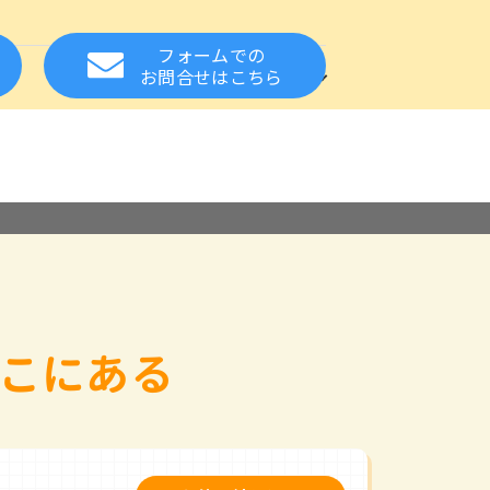
フォームでの
方
お知らせ
関連サイト
お問合せ
はこちら
れた方の就職をサポート
設・事業所様へ
る質問
スカウトサービス
保健・医療の資格
相談窓口
応援
お取扱い職種について
こにある