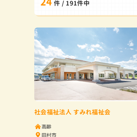
24
件 / 191件中
社会福祉法人 すみれ福祉会
高齢
田村市