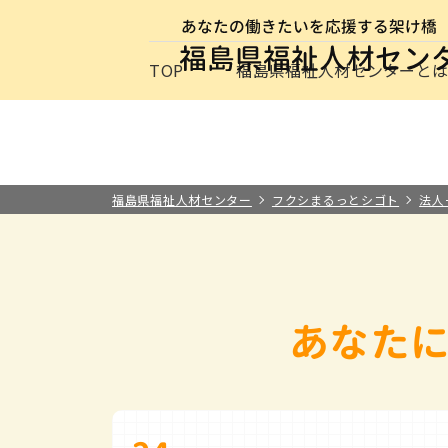
サイトナビゲーション
TOP
福島県福祉人材センターと
求職者の方
事業所の方
お知らせ
保育士・保
最新情報
福祉の
介護の
施設・
福祉の資格
福島県福祉人材センターと
その他
福島県福祉人材センター
フクシまるっとシゴト
法人
あなた