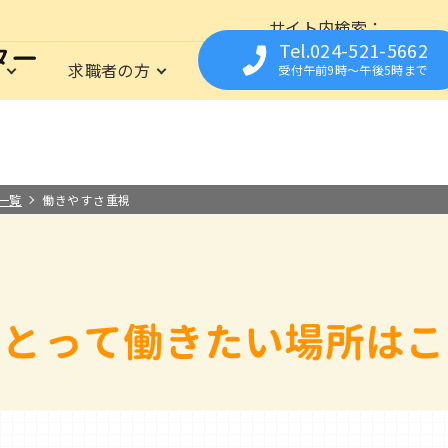
サイト内検索
Tel.024-521-5662
は
求職者の方
福祉の資格
事業所の
受付午前9時〜午後5時まで
育所支援センター
仕事に関心のある方を応援
資格
事業所の方の人材募集をサポート
イベント
相談の資格
福祉職専門の無料職業紹介所
お仕事Library
フクシまるっとシゴト
保育の資格
就職までの流れ
求人についての流れ
栄養・調理の資格
求職登録さ
県内の施
よくあ
は
の資格
職場見学や職場体験の実施
福祉の職場の
お取扱い範囲について
一覧
働きやすさ重視
にとって
働きたい場所は
こ