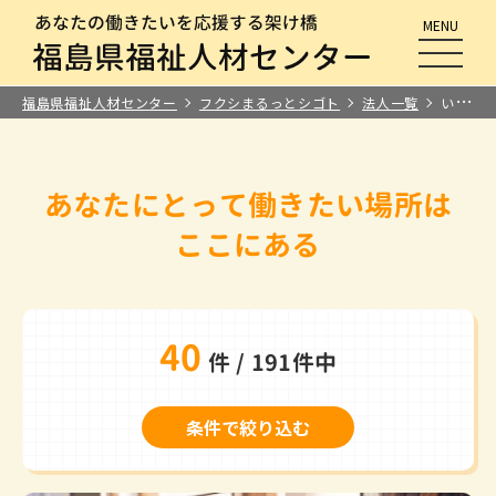
MENU
メニュ
福島県福祉人材センター
フクシまるっとシゴト
法人一覧
いわき
あなたにとって
働きたい場所は
ここにある
40
件 / 191件中
条件で絞り込む