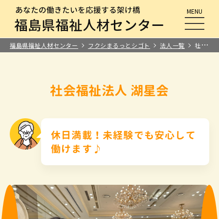
MENU
メニュ
福島県福祉人材センター
フクシまるっとシゴト
法人一覧
社会福祉法人 湖星会
社会福祉法人 湖星会
休日満載！未経験でも安心して
働けます♪