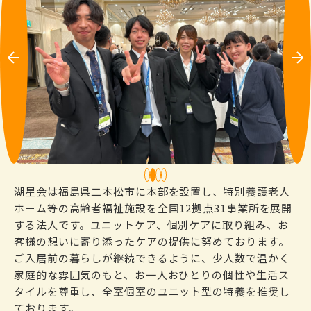
Pre
Ne
vio
xt
us
1
2
3
4
湖星会は福島県二本松市に本部を設置し、特別養護老人
ホーム等の高齢者福祉施設を全国12拠点31事業所を展開
する法人です。ユニットケア、個別ケアに取り組み、お
客様の想いに寄り添ったケアの提供に努めております。
ご入居前の暮らしが継続できるように、少人数で温かく
家庭的な雰囲気のもと、お一人おひとりの個性や生活ス
タイルを尊重し、全室個室のユニット型の特養を推奨し
ております。