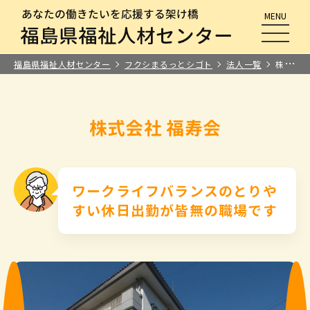
MENU
メニュ
福島県福祉人材センター
フクシまるっとシゴト
法人一覧
株式会社 福寿会
株式会社 福寿会
ワークライフバランスのとりや
すい休日出勤が皆無の職場です