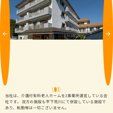
Pre
Ne
vio
xt
us
1
2
3
4
当社は、介護付有料老人ホームを2事業所運営している会
社です。 双方の施設も平下荒川にて併設している施設で
あり、転勤等は一切ございません。