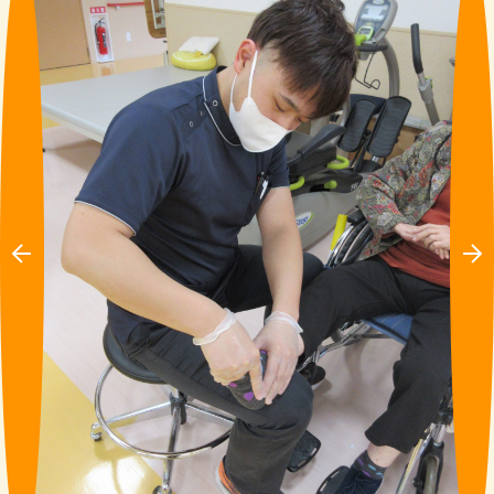
Pre
Ne
vio
xt
us