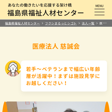
MENU
メニュ
福島県福祉人材センター
フクシまるっとシゴト
法人一覧
医療法人 慈誠会
医療法人 慈誠会
若手～ベテランまで幅広い年齢
層が活躍中！まずは施設見学に
お越しください！