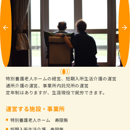
Pre
Ne
vio
xt
us
1
2
3
4
特別養護老人ホームの経営、短期入所生活介護の運営
通所介護の運営、事業所内託児所の運営
定年制はありますが、生涯現役で就労できます。
運営する施設・事業所
特別養護老人ホーム 寿限無
短期入所生活介護 寿限無