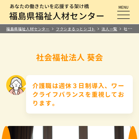
MENU
メニュ
福島県福祉人材センター
フクシまるっとシゴト
法人一覧
社会福祉法人 葵会
社会福祉法人 葵会
介護職は週休３日制導入、ワー
クライフバランスを重視してお
ります。