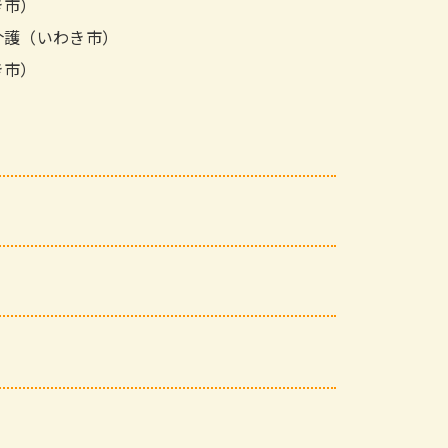
き市）
介護（いわき市）
き市）