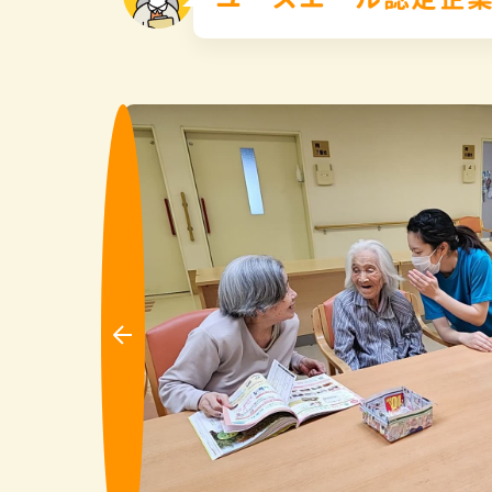
Pre
vio
us