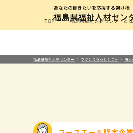
サイトナビゲーション
TOP
福島県福祉人材センターと
求職者の方
事業所の方
お知らせ
保育士・保
最新情報
福祉の
介護の
施設・
福祉の資格
福島県福祉人材センターと
その他
福島県福祉人材センター
フクシまるっとシゴト
法人
ユースエール認定企