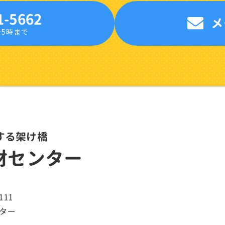
1-5662
メ
後5時まで
する架け橋
材センター
11
ター