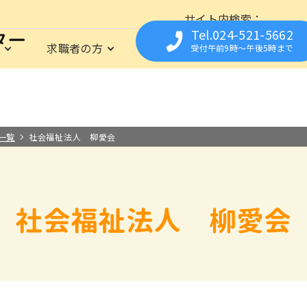
サイト内検索
Tel.024-521-5662
は
求職者の方
福祉の資格
事業所の
受付午前9時〜午後5時まで
育所支援センター
仕事に関心のある方を応援
資格
事業所の方の人材募集をサポート
イベント
相談の資格
福祉職専門の無料職業紹介所
お仕事Library
フクシまるっとシゴト
保育の資格
就職までの流れ
求人についての流れ
栄養・調理の資格
求職登録さ
県内の施
よくあ
は
の資格
職場見学や職場体験の実施
福祉の職場の
お取扱い範囲について
一覧
社会福祉法人 柳愛会
社会福祉法人 柳愛会
業