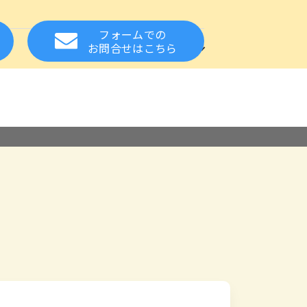
フォームでの
方
お知らせ
関連サイト
お問合せ
はこちら
れた方の就職をサポート
設・事業所様へ
る質問
スカウトサービス
保健・医療の資格
相談窓口
応援
お取扱い職種について