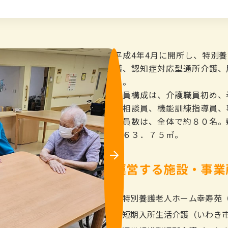
平成4年4月に開所し、特別
護、認知症対応型通所介護、
る。
職員構成は、介護職員初め、
活相談員、機能訓練指導員、
職員数は、全体で約８０名。
１６３．７５㎡。
Ne
xt
運営する施設・事業
特別養護老人ホーム幸寿苑
短期入所生活介護（いわき