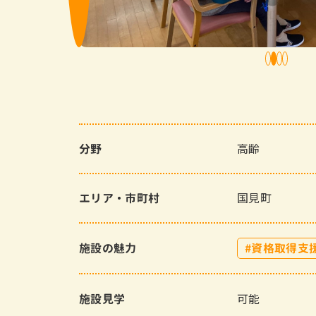
1
2
3
4
高齢
分野
国見町
エリア・市町村
施設の魅力
資格取得支
可能
施設見学