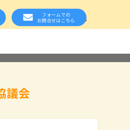
フォームでの
方
お知らせ
関連サイト
お問合せ
はこちら
れた方の就職をサポート
設・事業所様へ
る質問
スカウトサービス
保健・医療の資格
相談窓口
応援
お取扱い職種について
協議会