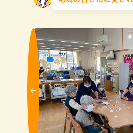
Pre
vio
us