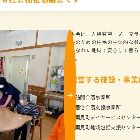
本会は、人権尊重・ノーマラ
決のための住民の主体的な参
みなれた地域で安心して暮ら
す。
運営する施設・事業
Ne
訪問介護事業所
xt
居宅介護支援事業所
国見町デイサービスセンタ
国見町地域包括支援センタ