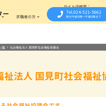
サイト内検索
Tel.024-521-5662
は
求職者の方
福祉の資格
事業所の
受付午前9時〜午後5時まで
育所支援センター
仕事に関心のある方を応援
資格
事業所の方の人材募集をサポート
イベント
相談の資格
福祉職専門の無料職業紹介所
お仕事Library
フクシまるっとシゴト
保育の資格
就職までの流れ
求人についての流れ
栄養・調理の資格
求職登録さ
県内の施
よくあ
は
の資格
職場見学や職場体験の実施
福祉の職場の
お取扱い範囲について
一覧
社会福祉法人 国見町社会福祉協議会
福祉法人 国見町社会福祉
れる社会福祉協議会です