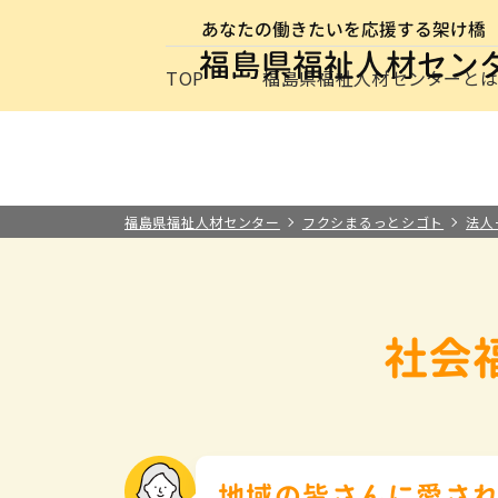
サイトナビゲーション
TOP
福島県福祉人材センターと
求職者の方
事業所の方
お知らせ
保育士・保
最新情報
福祉の
介護の
施設・
福祉の資格
福島県福祉人材センターと
その他
福島県福祉人材センター
フクシまるっとシゴト
法人
社会
地域の皆さんに愛さ