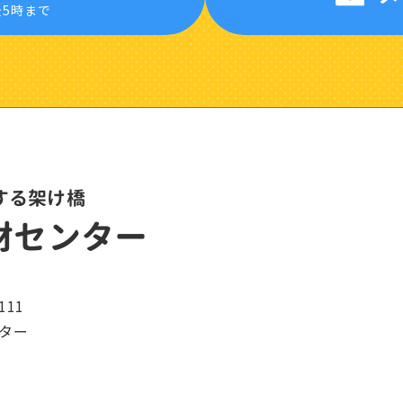
後5時まで
する架け橋
材センター
11
ター