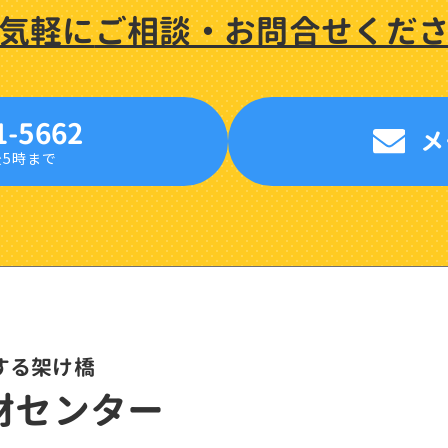
気軽に
ご相談・
お問合せくだ
1-5662
メ
後5時まで
する架け橋
材センター