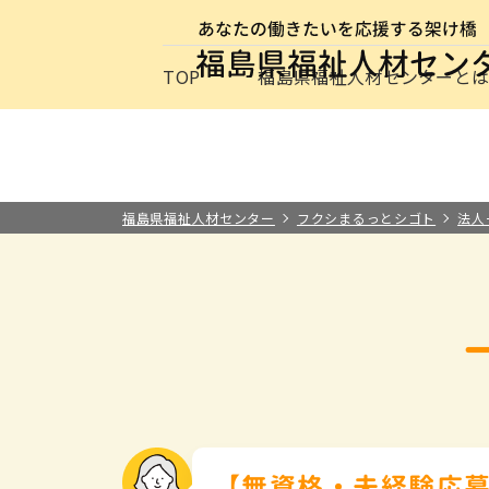
サイトナビゲーション
TOP
福島県福祉人材センターと
求職者の方
事業所の方
お知らせ
保育士・保
最新情報
福祉の
介護の
施設・
福祉の資格
福島県福祉人材センターと
その他
福島県福祉人材センター
フクシまるっとシゴト
法人
【無資格・未経験応