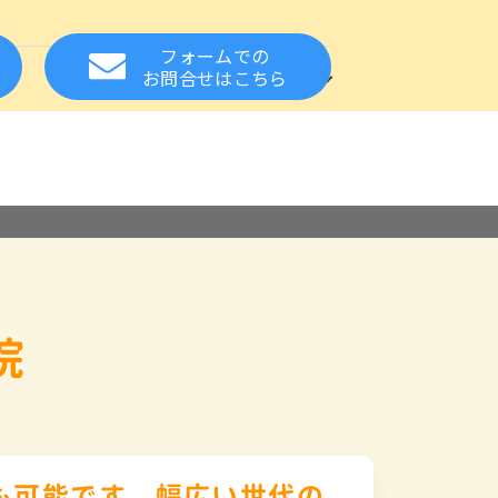
フォームでの
方
お知らせ
関連サイト
お問合せ
はこちら
れた方の就職をサポート
設・事業所様へ
る質問
スカウトサービス
保健・医療の資格
相談窓口
応援
お取扱い職種について
院
も可能です。幅広い世代の