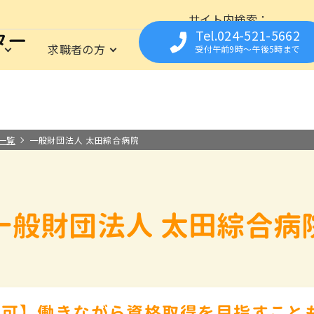
サイト内検索
Tel.024-521-5662
は
求職者の方
福祉の資格
事業所の
受付午前9時〜午後5時まで
育所支援センター
仕事に関心のある方を応援
資格
事業所の方の人材募集をサポート
イベント
相談の資格
福祉職専門の無料職業紹介所
お仕事Library
フクシまるっとシゴト
保育の資格
就職までの流れ
求人についての流れ
栄養・調理の資格
求職登録さ
県内の施
よくあ
は
の資格
職場見学や職場体験の実施
福祉の職場の
お取扱い範囲について
一覧
一般財団法人 太田綜合病院
一般財団法人 太田綜合病
募可】働きながら資格取得を目指すこと