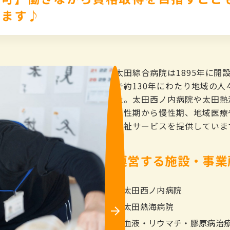
います♪
太田綜合病院は1895年に
で約130年にわたり地域の
た。太田西ノ内病院や太田熱
急性期から慢性期、地域医療
福祉サービスを提供していま
運営する施設・事業
太田西ノ内病院
太田熱海病院
Ne
xt
血液・リウマチ・膠原病治