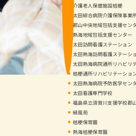
介護老人保健施設桔梗
太田綜合病院介護保険事業
郡山中央地域包括支援セン
熱海地域包括支援センター
太田訪問看護ステーション
太田熱海訪問看護ステーシ
太田熱海病院通所リハビリ
桔梗通所リハビリテーショ
太田熱海病院予防医学セン
太田看護専門学校
福島県立須賀川支援学校郡
緑風苑
桔梗保育園
熱海桔梗保育園