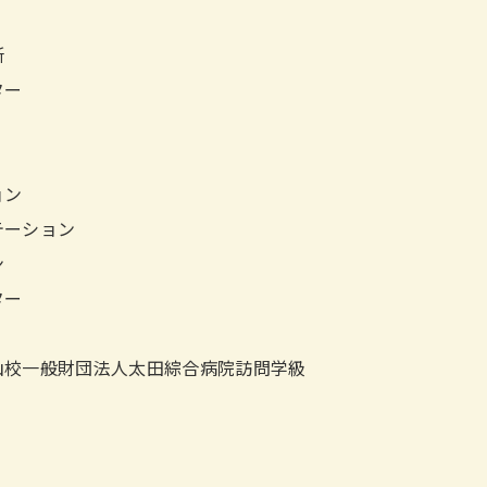
所
ター
ョン
テーション
ン
ター
山校一般財団法人太田綜合病院訪問学級