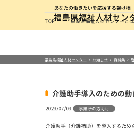
サイトナビゲーション
TOP
福島県福祉人材センターと
求職者の方
事業所の方
お知らせ
保育士・保
最新情報
福祉の
介護の
施設・
福祉の資格
福島県福祉人材センターと
その他
福島県福祉人材センター
お知らせ
資料集
介護助手導入のための動
2023/07/03
事業所の方向け
介護助手（介護補助）を導入するため