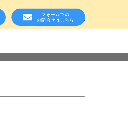
フォームでの
方
お知らせ
関連サイト
お問合せ
はこちら
れた方の就職をサポート
設・事業所様へ
る質問
スカウトサービス
保健・医療の資格
相談窓口
応援
お取扱い職種について