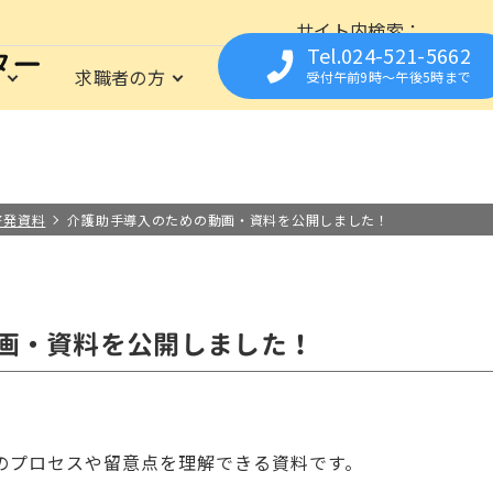
サイト内検索
Tel.024-521-5662
は
求職者の方
福祉の資格
事業所の
受付午前9時〜午後5時まで
育所支援センター
仕事に関心のある方を応援
資格
事業所の方の人材募集をサポート
イベント
相談の資格
福祉職専門の無料職業紹介所
お仕事Library
フクシまるっとシゴト
保育の資格
就職までの流れ
求人についての流れ
栄養・調理の資格
求職登録さ
県内の施
よくあ
は
の資格
職場見学や職場体験の実施
福祉の職場の
お取扱い範囲について
啓発資料
介護助手導入のための動画・資料を公開しました！
画・資料を公開しました！
のプロセスや留意点を理解できる資料です。