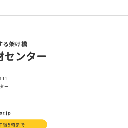
する架け橋
材センター
11
ター
or.jp
午後5時まで