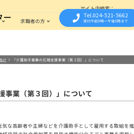
サイト内検索
Tel.024-521-5662
は
求職者の方
福祉の資格
事業所の
受付午前9時〜午後5時まで
育所支援センター
仕事に関心のある方を応援
資格
事業所の方の人材募集をサポート
イベント
相談の資格
福祉職専門の無料職業紹介所
お仕事Library
フクシまるっとシゴト
保育の資格
就職までの流れ
求人についての流れ
栄養・調理の資格
求職登録さ
県内の施
よくあ
は
の資格
職場見学や職場体験の実施
福祉の職場の
お取扱い範囲について
向け
「介護助手募集の広報支援事業（第３回）」について
援事業（第３回）」について
元気な高齢者や主婦などを介護助手として雇用する取組を