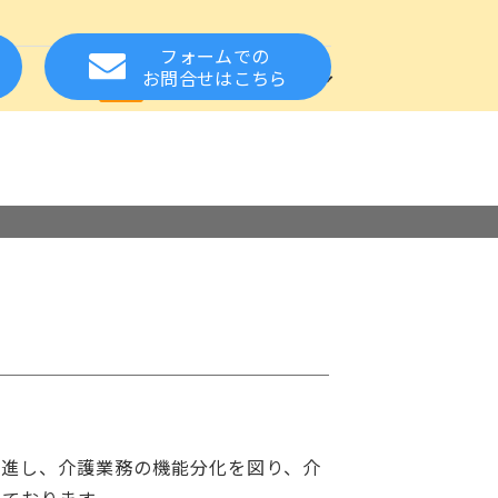
フォームでの
方
お知らせ
関連サイト
お問合せ
はこちら
れた方の就職をサポート
設・事業所様へ
る質問
スカウトサービス
保健・医療の資格
相談窓口
応援
お取扱い職種について
推進し、介護業務の機能分化を図り、介