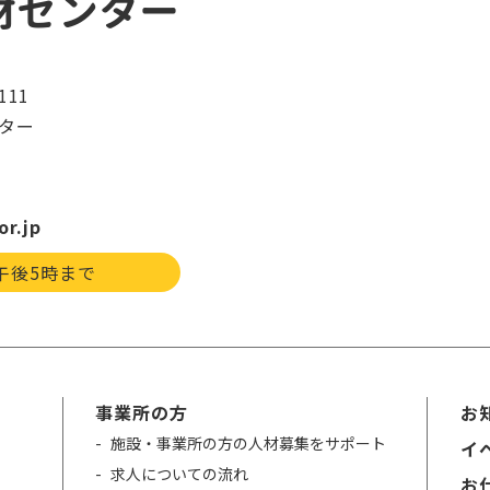
材センター
11
ター
or.jp
午後5時まで
事業所の方
お
施設・事業所の方の人材募集をサポート
イ
求人についての流れ
お仕