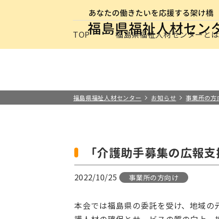
サイトナビゲーション
TOP
福島県福祉人材センターと
求職者の方
事業所の方
お知らせ
保育士・保
最新情報
福祉の
介護の
施設・
福祉の資格
福島県福祉人材センターと
その他
福島県福祉人材センター
お知らせ
事業所の方
「介護助手募集の広報支
2022/10/25
事業所の方向け
本会では福島県の委託を受け、地域の