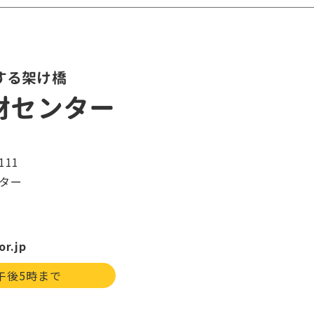
する架け橋
材センター
11
ター
or.jp
午後5時まで