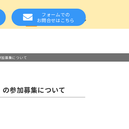
フォームでの
方
お知らせ
関連サイト
お問合せ
はこちら
れた方の就職をサポート
設・事業所様へ
る質問
スカウトサービス
保健・医療の資格
相談窓口
応援
お取扱い職種について
の参加募集について
会」の参加募集について