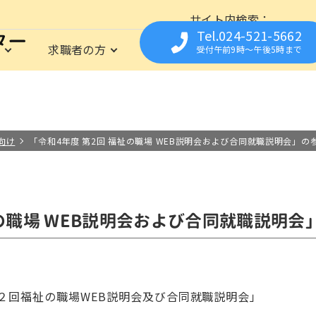
サイト内検索
Tel.024-521-5662
は
求職者の方
福祉の資格
事業所の
受付午前9時〜午後5時まで
育所支援センター
仕事に関心のある方を応援
資格
事業所の方の人材募集をサポート
イベント
相談の資格
福祉職専門の無料職業紹介所
お仕事Library
フクシまるっとシゴト
保育の資格
就職までの流れ
求人についての流れ
栄養・調理の資格
求職登録さ
県内の施
よくあ
は
の資格
職場見学や職場体験の実施
福祉の職場の
お取扱い範囲について
向け
「令和4年度 第2回 福祉の職場 WEB説明会および合同就職説明会」
祉の職場 WEB説明会および合同就職説明
回福祉の職場WEB説明会及び合同就職説明会」