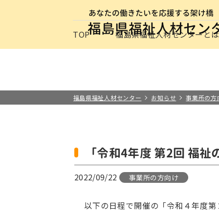
サイトナビゲーション
TOP
福島県福祉人材センターと
求職者の方
事業所の方
お知らせ
保育士・保
最新情報
福祉の
介護の
施設・
福祉の資格
福島県福祉人材センターと
その他
福島県福祉人材センター
お知らせ
事業所の方
「令和4年度 第2回 福
2022/09/22
事業所の方向け
以下の日程で開催の「令和４年度第２