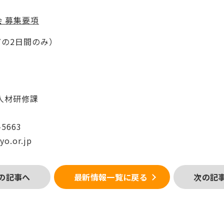
 募集要項
27の2日間のみ）
人材研修課
-5663
o.or.jp
の記事へ
最新情報一覧に戻る
次の記