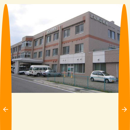
Pre
Ne
vio
xt
us